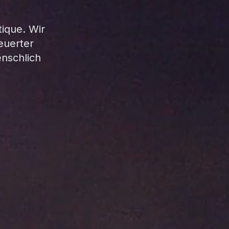
tique. Wir
euerter
enschlich