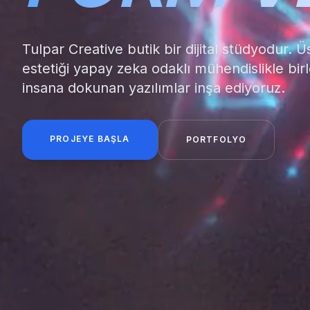
Tulpar Creative butik bir dijital stüdyodur. 
estetiği yapay zeka odaklı mühendislikle birl
insana dokunan yazılımlar inşa ediyoruz.
PROJEYE BAŞLA
PORTFOLYO