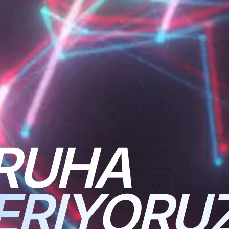
 RUHA
ERIYORU