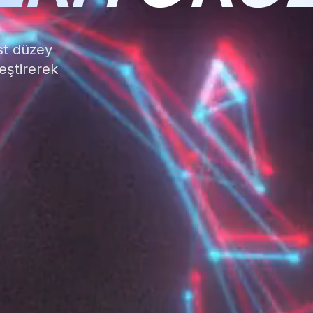
Üst düzey
eştirerek