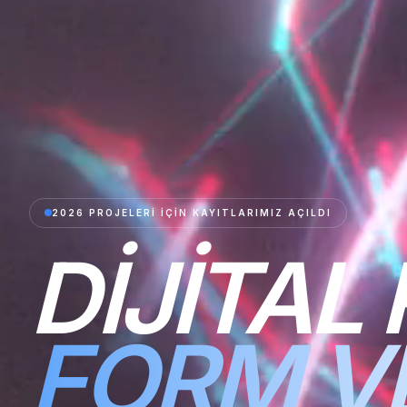
2026 PROJELERI İÇIN KAYITLARIMIZ AÇILDI
DIJITAL
FORM V